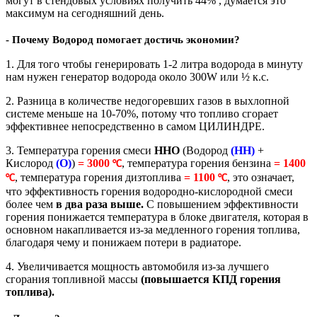
могут в стендовых условиях получить 44% , думается это
максимум на сегодняшний день.
- Почему Водород помогает достичь экономии?
1. Для того чтобы генерировать 1-2 литра водорода в минуту
нам нужен генератор водорода около 300W или ½ к.с.
2. Разница в количестве недогоревших газов в выхлопной
системе меньше на 10-70%, потому что топливо сгорает
эффективнее непосредственно в самом ЦИЛИНДРЕ.
3. Температура горения смеси
ННО
(Водород
(НН)
+
Кислород
(О)
)
= 3000
, температура горения бензина
= 1400
°С
, температура горения дизтоплива
= 1100
, это означает,
°С
°С
что эффективность горения водородно-кислородной смеси
более чем
в два раза выше.
С повышением эффективности
горения понижается температура в блоке двигателя, которая в
основном накапливается из-за медленного горения топлива,
благодаря чему и понижаем потери в радиаторе.
4. Увеличивается мощность автомобиля из-за лучшего
сгорания топливной массы
(повышается КПД горения
топлива).