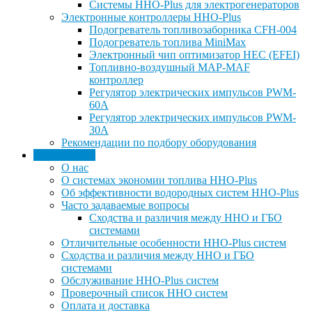
Системы HHO-Plus для электрогенераторов
Электронные контроллеры ННО-Plus
Подогреватель топливозаборника CFH-004
Подогреватель топлива MiniMax
Электронный чип оптимизатор HEC (EFEI)
Топливно-воздушный MAP-MAF
контроллер
Регулятор электрических импульсов PWM-
60A
Регулятор электрических импульсов PWM-
30A
Рекомендации по подбору оборудования
Информация
О нас
О системах экономии топлива HHO-Plus
Об эффективности водородных систем HHO-Plus
Часто задаваемые вопросы
Сходства и различия между ННО и ГБО
системами
Отличительные особенности HHO-Plus систем
Сходства и различия между ННО и ГБО
системами
Обслуживание ННО-Plus систем
Проверочный список ННО систем
Оплата и доставка