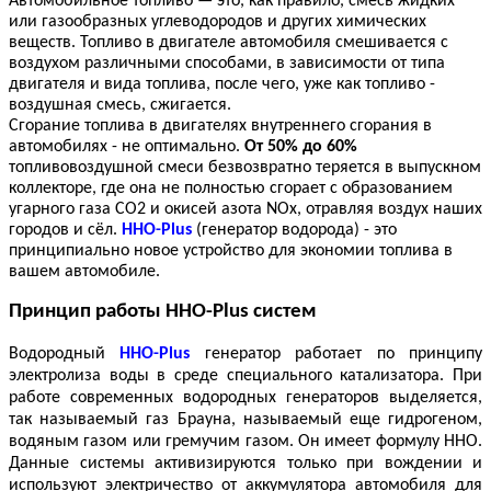
Автомобильное топливо — это, как правило, смесь жидких
или газообразных углеводородов и других химических
веществ. Топливо в двигателе автомобиля смешивается с
воздухом различными способами, в зависимости от типа
двигателя и вида топлива, после чего, уже как топливо -
воздушная смесь, сжигается.
Сгорание топлива в двигателях внутреннего сгорания в
автомобилях - не оптимально.
От 50% до 60%
топливовоздушной смеси безвозвратно теряется в выпускном
коллекторе, где она не полностью сгорает с образованием
угарного газа CO2 и окисей азота NOx, отравляя воздух наших
городов и сёл.
HHO-
P
lus
(генератор водорода) - это
принципиально новое устройство для экономии топлива в
вашем автомобиле.
Принцип работы HHO-Plus
систем
Водородный
HHO-Plus
генератор работает по принципу
электролиза воды в среде специального катализатора. При
работе современных водородных генераторов выделяется,
так называемый газ Брауна, называемый еще гидрогеном,
водяным газом или гремучим газом. Он имеет формулу ННО.
Данные системы активизируются только при вождении и
используют электричество от аккумулятора автомобиля для