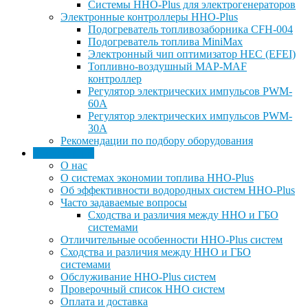
Системы HHO-Plus для электрогенераторов
Электронные контроллеры ННО-Plus
Подогреватель топливозаборника CFH-004
Подогреватель топлива MiniMax
Электронный чип оптимизатор HEC (EFEI)
Топливно-воздушный MAP-MAF
контроллер
Регулятор электрических импульсов PWM-
60A
Регулятор электрических импульсов PWM-
30A
Рекомендации по подбору оборудования
Информация
О нас
О системах экономии топлива HHO-Plus
Об эффективности водородных систем HHO-Plus
Часто задаваемые вопросы
Сходства и различия между ННО и ГБО
системами
Отличительные особенности HHO-Plus систем
Сходства и различия между ННО и ГБО
системами
Обслуживание ННО-Plus систем
Проверочный список ННО систем
Оплата и доставка