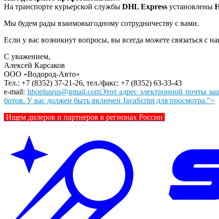
На транспорте курьерской службы
DHL Express
установлены
H
Мы будем рады взаимовыгодному сотрудничеству с вами.
Если у вас возникнут вопросы, вы всегда можете связаться с н
С уважением,
Алексей Карсаков
ООО «Водород-Авто»
Тел.: +7 (8352) 37-21-26, тел./факс: +7 (8352) 63-33-43
e-mail:
hhoplusrus@gmail.com
Этот адрес электронной почты защ
ботов. У вас должен быть включен JavaScript для просмотра.
">
Ищем дилеров и партнеров в регионах России