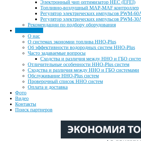
Электронный чип оптимизатор HEC (EFEI)
Топливно-воздушный MAP-MAF контроллер
Регулятор электрических импульсов PWM-60
Регулятор электрических импульсов PWM-30
Рекомендации по подбору оборудования
Информация
О нас
О системах экономии топлива HHO-Plus
Об эффективности водородных систем HHO-Plus
Часто задаваемые вопросы
Сходства и различия между ННО и ГБО сист
Отличительные особенности HHO-Plus систем
Сходства и различия между ННО и ГБО системами
Обслуживание ННО-Plus систем
Проверочный список ННО систем
Оплата и доставка
Фото
Видео
Контакты
Поиск партнеров