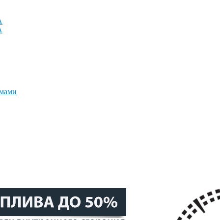
A
A
емами