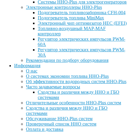
Системы HHO-Plus для электрогенераторов
Электронные контроллеры ННО-Plus
Подогреватель топливозаборника CFH-004
Подогреватель топлива MiniMax
Электронный чип оптимизатор HEC (EFEI)
Топливно-воздушный MAP-MAF
контроллер
Регулятор электрических импульсов PWM-
60A
Регулятор электрических импульсов PWM-
30A
Рекомендации по подбору оборудования
Информация
О нас
О системах экономии топлива HHO-Plus
Об эффективности водородных систем HHO-Plus
Часто задаваемые вопросы
Сходства и различия между ННО и ГБО
системами
Отличительные особенности HHO-Plus систем
Сходства и различия между ННО и ГБО
системами
Обслуживание ННО-Plus систем
Проверочный список ННО систем
Оплата и доставка